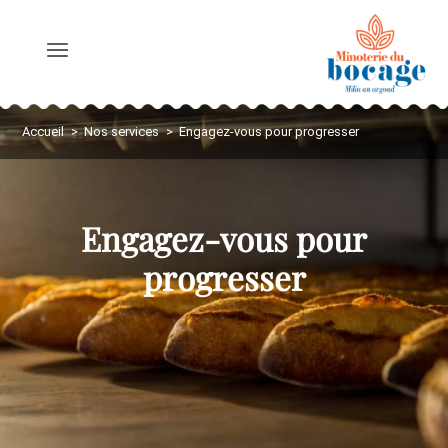
NOS FARINES
Accueil
Nos services
Engagez-vous pour progresser
NOS SERVICES
Engagez-vous pour
NOS ENGAGEMENTS
progresser
QUI SOMMES-NOUS ?
LE JOURNAL