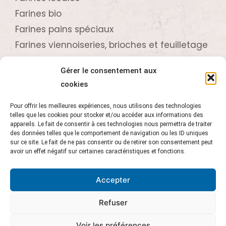
Farines bio
Farines pains spéciaux
Farines viennoiseries, brioches et feuilletage
Farines crêpières, biscuitières et pâtissières
Gérer le consentement aux
cookies
Contactez-nous
Pour offrir les meilleures expériences, nous utilisons des technologies
telles que les cookies pour stocker et/ou accéder aux informations des
02 96 73 61 24
appareils. Le fait de consentir à ces technologies nous permettra de traiter
des données telles que le comportement de navigation ou les ID uniques
Z.A. de Beaufeuillage
sur ce site. Le fait de ne pas consentir ou de retirer son consentement peut
22520 Binic
avoir un effet négatif sur certaines caractéristiques et fonctions.
Accepter
Refuser
Voir les préférences