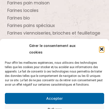
Farines pain maison
Farines locales
Farines bio
Farines pains spéciaux
Farines viennoiseries, brioches et feuilletage
Farines crêpières, biscuitières et pâtissières
Gérer le consentement aux
cookies
Contactez-nous
Pour offrir les meilleures expériences, nous utilisons des technologies
telles que les cookies pour stocker et/ou accéder aux informations des
02 96 73 61 24
appareils. Le fait de consentir à ces technologies nous permettra de traiter
Z.A. de Beaufeuillage
des données telles que le comportement de navigation ou les ID uniques
sur ce site. Le fait de ne pas consentir ou de retirer son consentement peut
22520 Binic
avoir un effet négatif sur certaines caractéristiques et fonctions.
Accepter