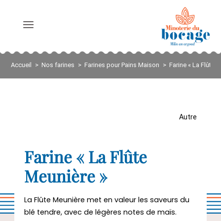
NOS FARINES
Accueil
Nos farines
Farines pour Pains Maison
Farine « La Flûte 
NOS SERVICES
Autre
NOS ENGAGEMENTS
Farine « La Flûte
QUI SOMMES-NOUS ?
Meunière »
LE JOURNAL
La Flûte Meunière met en valeur les saveurs du
blé tendre, avec de légères notes de maïs.