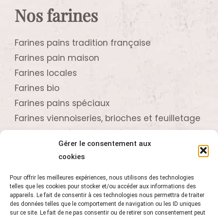
Nos farines
Farines pains tradition française
Farines pain maison
Farines locales
Farines bio
Farines pains spéciaux
Farines viennoiseries, brioches et feuilletage
Farines crêpières, biscuitières et pâtissières
Gérer le consentement aux
Contactez-nous
cookies
Pour offrir les meilleures expériences, nous utilisons des technologies
telles que les cookies pour stocker et/ou accéder aux informations des
02 96 73 61 24
appareils. Le fait de consentir à ces technologies nous permettra de traiter
Z.A. de Beaufeuillage
des données telles que le comportement de navigation ou les ID uniques
sur ce site. Le fait de ne pas consentir ou de retirer son consentement peut